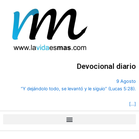
Ir
al
contenido
Devocional diario
9 Agosto
“Y dejándolo todo, se levantó y le siguio” (Lucas 5:28).
[…]