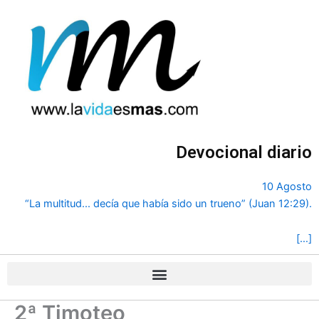
Ir
al
contenido
Devocional diario
10 Agosto
“La multitud... decía que había sido un trueno” (Juan 12:29).
[…]
2ª Timoteo