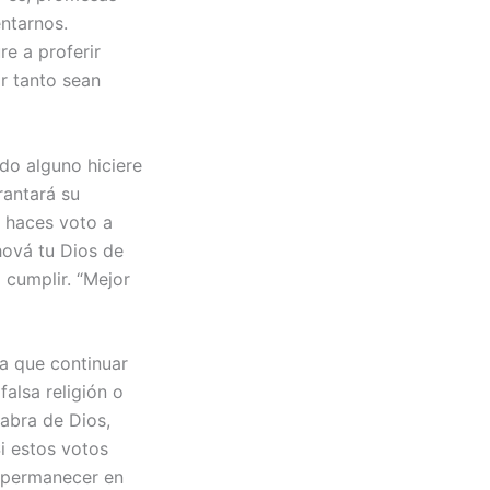
ntarnos.
re a proferir
or tanto sean
do alguno hiciere
rantará su
o haces voto a
hová tu Dios de
 cumplir. “Mejor
a que continuar
alsa religión o
labra de Dios,
i estos votos
a permanecer en