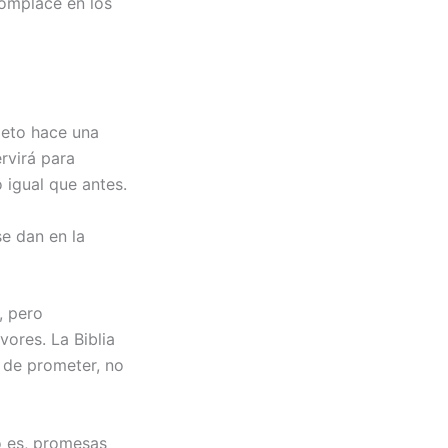
complace en los
ieto hace una
ervirá para
 igual que antes.
se dan en la
, pero
ores. La Biblia
 de prometer, no
o es, promesas