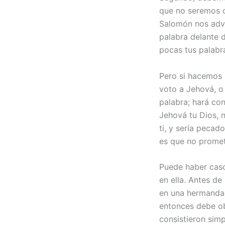
que no seremos c
Salomón nos advie
palabra delante d
pocas tus palabra
Pero si hacemos 
voto a Jehová, o
palabra; hará co
Jehová tu Dios, 
ti, y sería pecad
es que no promet
Puede haber caso
en ella. Antes d
en una hermandad 
entonces debe ob
consistieron sim