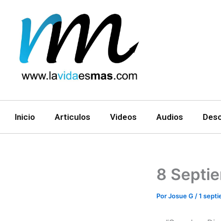
Ir
al
contenido
Inicio
Articulos
Videos
Audios
Des
8 Septi
Por
Josue G
/
1 sept