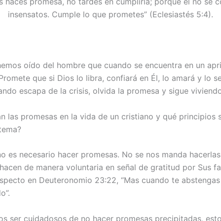
 haces promesa, no tardes en cumplirla; porque él no se 
insensatos. Cumple lo que prometes” (Eclesiastés 5:4).
emos oído del hombre que cuando se encuentra en un apr
romete que si Dios lo libra, confiará en Él, lo amará y lo s
ndo escapa de la crisis, olvida la promesa y sigue viviendo
 las promesas en la vida de un cristiano y qué principios 
 tema?
 no es necesario hacer promesas. No se nos manda hacerlas
hacen de manera voluntaria en señal de gratitud por Sus fav
respecto en Deuteronomio 23:22, “Mas cuando te abstengas
o”.
 ser cuidadosos de no hacer promesas precipitadas, est