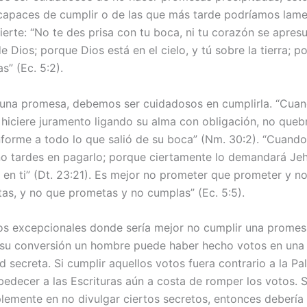
apaces de cumplir o de las que más tarde podríamos lame
rte: “No te des prisa con tu boca, ni tu corazón se apresu
e Dios; porque Dios está en el cielo, y tú sobre la tierra; p
s” (Ec. 5:2).
una promesa, debemos ser cuidadosos en cumplirla. “Cuan
 hiciere juramento ligando su alma con obligación, no queb
nforme a todo lo que salió de su boca” (Nm. 30:2). “Cuand
no tardes en pagarlo; porque ciertamente lo demandará Je
o en ti” (Dt. 23:21). Es mejor no prometer que prometer y no
as, y no que prometas y no cumplas” (Ec. 5:5).
s excepcionales donde sería mejor no cumplir una promes
e su conversión un hombre puede haber hecho votos en una f
secreta. Si cumplir aquellos votos fuera contrario a la Pa
edecer a las Escrituras aún a costa de romper los votos. S
plemente en no divulgar ciertos secretos, entonces deberí