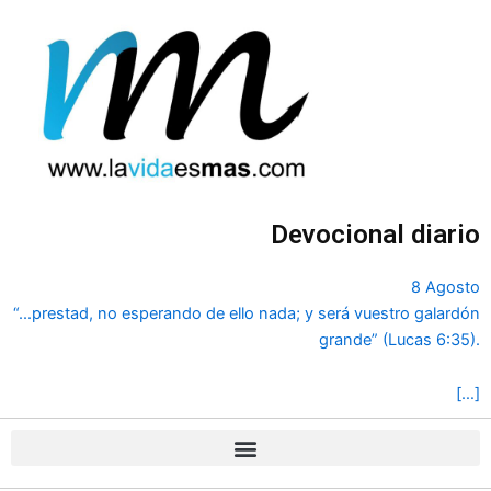
Ir
al
contenido
Devocional diario
8 Agosto
“...prestad, no esperando de ello nada; y será vuestro galardón
grande” (Lucas 6:35).
[…]