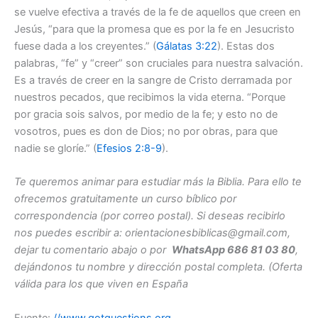
se vuelve efectiva a través de la fe de aquellos que creen en
Jesús, “para que la promesa que es por la fe en Jesucristo
fuese dada a los creyentes.” (
Gálatas 3:22
). Estas dos
palabras, “fe” y “creer” son cruciales para nuestra salvación.
Es a través de creer en la sangre de Cristo derramada por
nuestros pecados, que recibimos la vida eterna. “Porque
por gracia sois salvos, por medio de la fe; y esto no de
vosotros, pues es don de Dios; no por obras, para que
nadie se gloríe.” (
Efesios 2:8-9
).
Te queremos animar para estudiar más la Biblia. Para ello te
ofrecemos gratuitamente un curso bíblico por
correspondencia (por correo postal). Si deseas recibirlo
nos puedes escribir a: orientacionesbiblicas@gmail.com,
dejar tu comentario abajo o por
WhatsApp 686 81 03 80
,
dejándonos tu nombre y dirección postal completa. (Oferta
válida para los que viven en España
Fuente:
//www.gotquestions.org