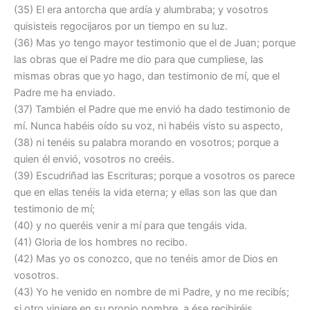
(35) El era antorcha que ardía y alumbraba; y vosotros
quisisteis regocijaros por un tiempo en su luz.
(36) Mas yo tengo mayor testimonio que el de Juan; porque
las obras que el Padre me dio para que cumpliese, las
mismas obras que yo hago, dan testimonio de mí, que el
Padre me ha enviado.
(37) También el Padre que me envió ha dado testimonio de
mí. Nunca habéis oído su voz, ni habéis visto su aspecto,
(38) ni tenéis su palabra morando en vosotros; porque a
quien él envió, vosotros no creéis.
(39) Escudriñad las Escrituras; porque a vosotros os parece
que en ellas tenéis la vida eterna; y ellas son las que dan
testimonio de mí;
(40) y no queréis venir a mí para que tengáis vida.
(41) Gloria de los hombres no recibo.
(42) Mas yo os conozco, que no tenéis amor de Dios en
vosotros.
(43) Yo he venido en nombre de mi Padre, y no me recibís;
si otro viniere en su propio nombre, a ése recibiréis.