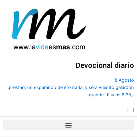
Ir
al
contenido
Devocional diario
8 Agosto
“...prestad, no esperando de ello nada; y será vuestro galardón
grande” (Lucas 6:35).
[…]