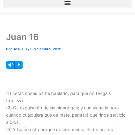
Juan 16
Por
Josue G
/
3 diciembre, 2019
Reproductor
Vm
P
de
audio
(1) Estas cosas os he hablado, para que no tengáis
tropiezo.
(2) Os expulsarán de las sinagogas; y aun viene la hora
cuando cualquiera que os mate, pensará que rinde servicio
a Dios.
(3) Y harán esto porque no conocen al Padre ni a mí.