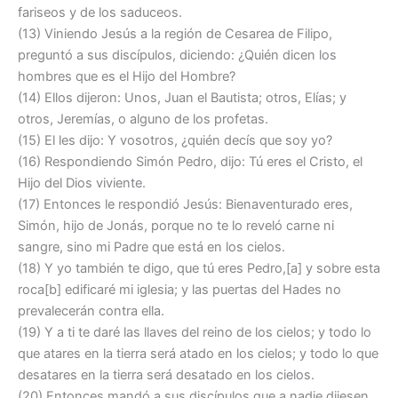
fariseos y de los saduceos.
(13) Viniendo Jesús a la región de Cesarea de Filipo,
preguntó a sus discípulos, diciendo: ¿Quién dicen los
hombres que es el Hijo del Hombre?
(14) Ellos dijeron: Unos, Juan el Bautista; otros, Elías; y
otros, Jeremías, o alguno de los profetas.
(15) El les dijo: Y vosotros, ¿quién decís que soy yo?
(16) Respondiendo Simón Pedro, dijo: Tú eres el Cristo, el
Hijo del Dios viviente.
(17) Entonces le respondió Jesús: Bienaventurado eres,
Simón, hijo de Jonás, porque no te lo reveló carne ni
sangre, sino mi Padre que está en los cielos.
(18) Y yo también te digo, que tú eres Pedro,[a] y sobre esta
roca[b] edificaré mi iglesia; y las puertas del Hades no
prevalecerán contra ella.
(19) Y a ti te daré las llaves del reino de los cielos; y todo lo
que atares en la tierra será atado en los cielos; y todo lo que
desatares en la tierra será desatado en los cielos.
(20) Entonces mandó a sus discípulos que a nadie dijesen