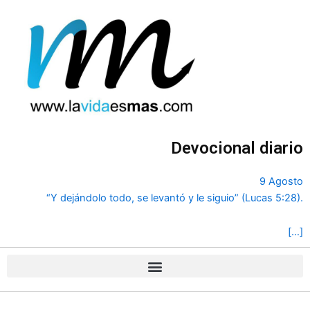
Ir
al
contenido
Devocional diario
9 Agosto
“Y dejándolo todo, se levantó y le siguio” (Lucas 5:28).
[…]