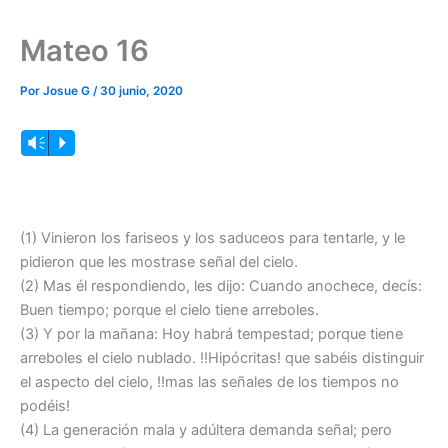
Mateo 16
Por
Josue G
/
30 junio, 2020
Reproductor
Vm
P
de
audio
(1) Vinieron los fariseos y los saduceos para tentarle, y le
pidieron que les mostrase señal del cielo.
(2) Mas él respondiendo, les dijo: Cuando anochece, decís:
Buen tiempo; porque el cielo tiene arreboles.
(3) Y por la mañana: Hoy habrá tempestad; porque tiene
arreboles el cielo nublado. !!Hipócritas! que sabéis distinguir
el aspecto del cielo, !!mas las señales de los tiempos no
podéis!
(4) La generación mala y adúltera demanda señal; pero