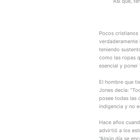
“Así que, t
Pocos cristianos
verdaderamente P
teniendo sustento
como las ropas q
esencial y poner
El hombre que ti
Jones decía: “To
posee todas las c
indigencia y no e
Hace años cuando
advirtió a los es
“Algún día se en