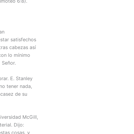
imoteo 6:8).
an
tar satisfechos
tras cabezas así
con lo mínimo
 Señor.
ar. E. Stanley
no tener nada,
scasez de su
iversidad McGill,
rial. Dijo:
stas cosas, y