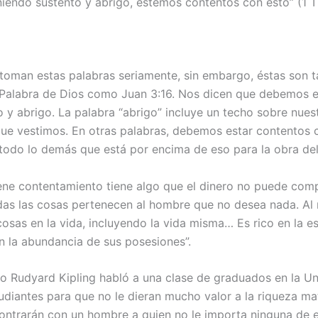
eniendo sustento y abrigo, estemos contentos con esto” (1 T
 toman estas palabras seriamente, sin embargo, éstas son t
alabra de Dios como Juan 3:16. Nos dicen que debemos es
 y abrigo. La palabra “abrigo” incluye un techo sobre nues
ue vestimos. En otras palabras, debemos estar contentos 
 todo lo demás que está por encima de eso para la obra del
ene contentamiento tiene algo que el dinero no puede compr
das las cosas pertenecen al hombre que no desea nada. Al 
osas en la vida, incluyendo la vida misma… Es rico en la e
n la abundancia de sus posesiones”.
 Rudyard Kipling habló a una clase de graduados en la Un
tudiantes para que no le dieran mucho valor a la riqueza mate
contrarán con un hombre a quien no le importa ninguna de e