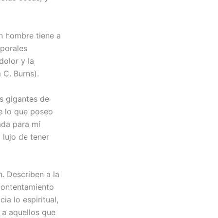
un hombre tiene a
mporales
dolor y la
 C. Burns).
s gigantes de
e lo que poseo
ada para mí
 lujo de tener
n. Describen a la
contentamiento
ia lo espiritual,
r a aquellos que