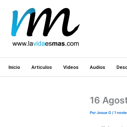
Ir
al
contenido
Inicio
Articulos
Videos
Audios
Des
16 Agos
Por
Josue G
/
1 novi