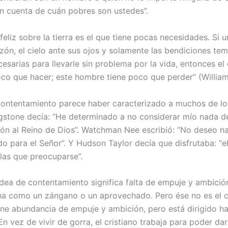
n cuenta de cuán pobres son ustedes”.
 feliz sobre la tierra es el que tiene pocas necesidades. Si 
zón, el cielo ante sus ojos y solamente las bendiciones te
esarias para llevarle sin problema por la vida, entonces el 
oco que hacer; este hombre tiene poco que perder” (William
 contentamiento parece haber caracterizado a muchos de lo
ngstone decía: “He determinado a no considerar mío nada d
ión al Reino de Dios”. Watchman Nee escribió: “No deseo n
 para el Señor”. Y Hudson Taylor decía que disfrutaba: “el
las que preocuparse”.
idea de contentamiento significa falta de empuje y ambició
ha como un zángano o un aprovechado. Pero ése no es el 
iene abundancia de empuje y ambición, pero está dirigido hac
 En vez de vivir de gorra, el cristiano trabaja para poder da