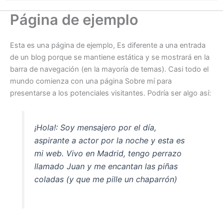
Página de ejemplo
Esta es una página de ejemplo, Es diferente a una entrada
de un blog porque se mantiene estática y se mostrará en la
barra de navegación (en la mayoría de temas). Casi todo el
mundo comienza con una página Sobre mí para
presentarse a los potenciales visitantes. Podría ser algo así:
¡Hola!: Soy mensajero por el día,
aspirante a actor por la noche y esta es
mi web. Vivo en Madrid, tengo perrazo
llamado Juan y me encantan las piñas
coladas (y que me pille un chaparrón)