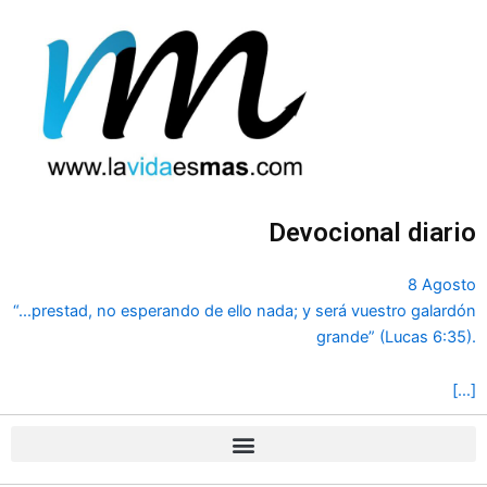
Ir
al
contenido
Devocional diario
8 Agosto
“...prestad, no esperando de ello nada; y será vuestro galardón
grande” (Lucas 6:35).
[…]