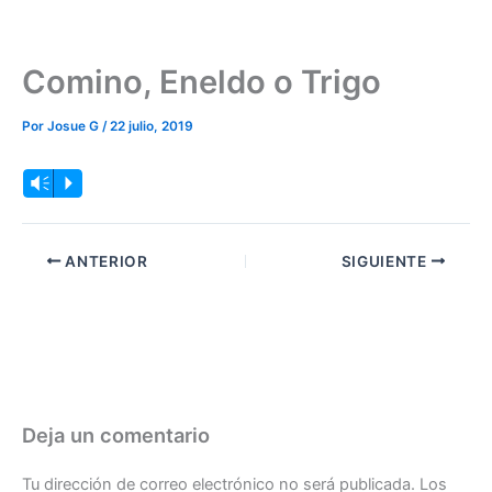
Comino, Eneldo o Trigo
Por
Josue G
/
22 julio, 2019
Reproductor
Vm
P
de
audio
ANTERIOR
SIGUIENTE
Deja un comentario
Tu dirección de correo electrónico no será publicada.
Los