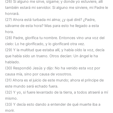
(26) Si alguno me sirve, sígame; y donde yo estuviere, allí
también estará mi servidor. Si alguno me sirviere, mi Padre le
honrará.
(27) Ahora está turbada mi alma; ¿y qué diré? ¿Padre,
sálvame de esta hora? Mas para esto he llegado a esta
hora.
(28) Padre, glorifica tu nombre. Entonces vino una voz del
cielo: Lo he glorificado, y lo glorificaré otra vez.
(29) Y la multitud que estaba allí, y había oído la voz, decía
que había sido un trueno. Otros decían: Un ángel le ha
hablado.
(30) Respondió Jesús y dijo: No ha venido esta voz por
causa mía, sino por causa de vosotros.
(31) Ahora es el juicio de este mundo; ahora el príncipe de
este mundo será echado fuera.
(32) Y yo, si fuere levantado de la tierra, a todos atraeré a mí
mismo.
(33) Y decía esto dando a entender de qué muerte iba a
morir.