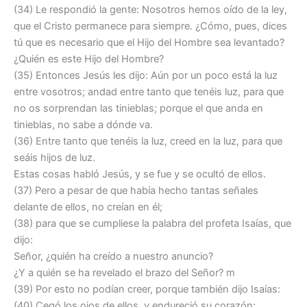
(34) Le respondió la gente: Nosotros hemos oído de la ley,
que el Cristo permanece para siempre. ¿Cómo, pues, dices
tú que es necesario que el Hijo del Hombre sea levantado?
¿Quién es este Hijo del Hombre?
(35) Entonces Jesús les dijo: Aún por un poco está la luz
entre vosotros; andad entre tanto que tenéis luz, para que
no os sorprendan las tinieblas; porque el que anda en
tinieblas, no sabe a dónde va.
(36) Entre tanto que tenéis la luz, creed en la luz, para que
seáis hijos de luz.
Estas cosas habló Jesús, y se fue y se ocultó de ellos.
(37) Pero a pesar de que había hecho tantas señales
delante de ellos, no creían en él;
(38) para que se cumpliese la palabra del profeta Isaías, que
dijo:
Señor, ¿quién ha creído a nuestro anuncio?
¿Y a quién se ha revelado el brazo del Señor? m
(39) Por esto no podían creer, porque también dijo Isaías:
(40) Cegó los ojos de ellos, y endureció su corazón;