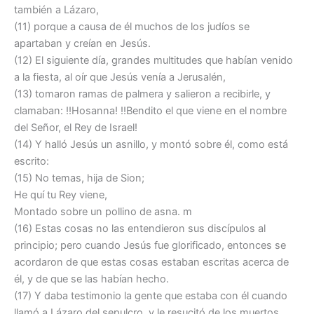
también a Lázaro,
(11) porque a causa de él muchos de los judíos se
apartaban y creían en Jesús.
(12) El siguiente día, grandes multitudes que habían venido
a la fiesta, al oír que Jesús venía a Jerusalén,
(13) tomaron ramas de palmera y salieron a recibirle, y
clamaban: !!Hosanna! !!Bendito el que viene en el nombre
del Señor, el Rey de Israel!
(14) Y halló Jesús un asnillo, y montó sobre él, como está
escrito:
(15) No temas, hija de Sion;
He quí tu Rey viene,
Montado sobre un pollino de asna. m
(16) Estas cosas no las entendieron sus discípulos al
principio; pero cuando Jesús fue glorificado, entonces se
acordaron de que estas cosas estaban escritas acerca de
él, y de que se las habían hecho.
(17) Y daba testimonio la gente que estaba con él cuando
llamó a Lázaro del sepulcro, y le resucitó de los muertos.