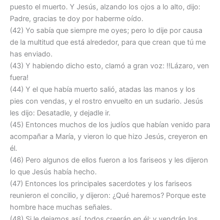
puesto el muerto. Y Jesús, alzando los ojos a lo alto, dijo:
Padre, gracias te doy por haberme oído.
(42) Yo sabía que siempre me oyes; pero lo dije por causa
de la multitud que está alrededor, para que crean que tú me
has enviado.
(43) Y habiendo dicho esto, clamó a gran voz: !!Lázaro, ven
fuera!
(44) Y el que había muerto salió, atadas las manos y los
pies con vendas, y el rostro envuelto en un sudario. Jesús
les dijo: Desatadle, y dejadle ir.
(45) Entonces muchos de los judíos que habían venido para
acompañar a María, y vieron lo que hizo Jesús, creyeron en
él.
(46) Pero algunos de ellos fueron a los fariseos y les dijeron
lo que Jesús había hecho.
(47) Entonces los principales sacerdotes y los fariseos
reunieron el concilio, y dijeron: ¿Qué haremos? Porque este
hombre hace muchas señales.
(48) Si le dejamos así, todos creerán en él; y vendrán los