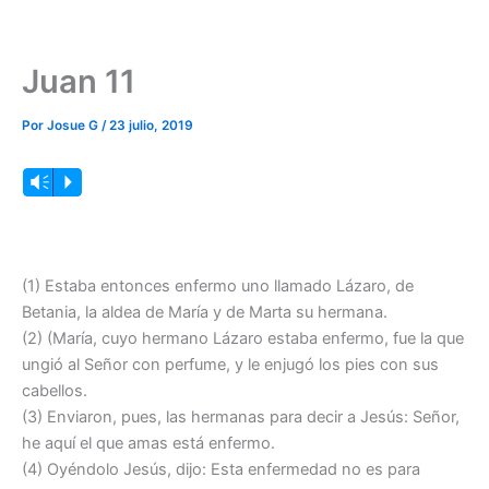
Juan 11
Por
Josue G
/
23 julio, 2019
Reproductor
Vm
P
de
audio
(1) Estaba entonces enfermo uno llamado Lázaro, de
Betania, la aldea de María y de Marta su hermana.
(2) (María, cuyo hermano Lázaro estaba enfermo, fue la que
ungió al Señor con perfume, y le enjugó los pies con sus
cabellos.
(3) Enviaron, pues, las hermanas para decir a Jesús: Señor,
he aquí el que amas está enfermo.
(4) Oyéndolo Jesús, dijo: Esta enfermedad no es para