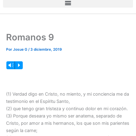
Romanos 9
Por
Josue G
/
3 diciembre, 2019
Reproductor
Vm
P
de
audio
(1) Verdad digo en Cristo, no miento, y mi conciencia me da
testimonio en el Espíritu Santo,
(2) que tengo gran tristeza y continuo dolor en mi corazón.
(3) Porque deseara yo mismo ser anatema, separado de
Cristo, por amor a mis hermanos, los que son mis parientes
según la carne;