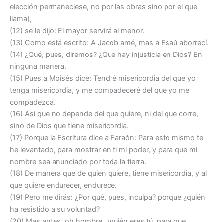
elección permaneciese, no por las obras sino por el que
llama),
(12) se le dijo: El mayor servirá al menor.
(13) Como está escrito: A Jacob amé, mas a Esaú aborrecí.
(14) ¿Qué, pues, diremos? ¿Que hay injusticia en Dios? En
ninguna manera.
(15) Pues a Moisés dice: Tendré misericordia del que yo
tenga misericordia, y me compadeceré del que yo me
compadezca.
(16) Así que no depende del que quiere, ni del que corre,
sino de Dios que tiene misericordia.
(17) Porque la Escritura dice a Faraón: Para esto mismo te
he levantado, para mostrar en ti mi poder, y para que mi
nombre sea anunciado por toda la tierra.
(18) De manera que de quien quiere, tiene misericordia, y al
que quiere endurecer, endurece.
(19) Pero me dirás: ¿Por qué, pues, inculpa? porque ¿quién
ha resistido a su voluntad?
(20) Mas antes, oh hombre, ¿quién eres tú, para que