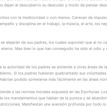
es dejan al descubierto su descuido y modo de pensar des
fechos con la mediocridad o con menos. Carecen de impulso 
peño y disciplina en el trabajo, la música, el arte, los ne
 se alejarán de sus padres, los cuales suponían que al no ca
eterno. Mas bien lo que han conseguido ha sido el odio y 
a la autoridad de los padres se extiende a otras áreas de la 
obierno. Si los padres hubieran quebrantado sus voluntade
s habrían podido someterse más fácilmente en las áreas nor
tiende a las normas morales expuesta en las Escrituras. Lo
 de los mandamientos que hablan de la pureza y se abandon
estricciones. Manifiestan una aversión profunda por todo l