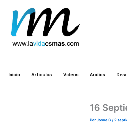
Ir
al
contenido
Inicio
Articulos
Videos
Audios
Des
16 Sept
Por
Josue G
/
2 sept