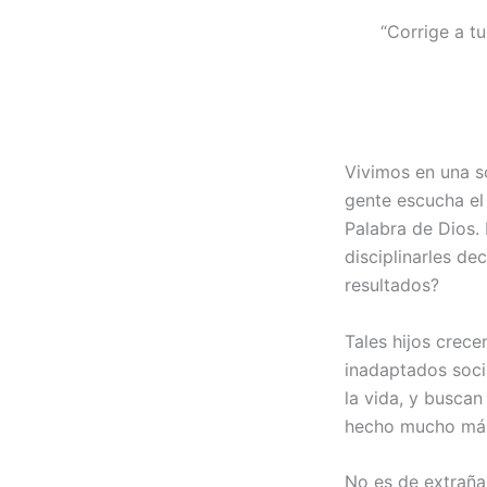
“Corrige a t
Vivimos en una so
gente escucha el
Palabra de Dios.
disciplinarles de
resultados?
Tales hijos crec
inadaptados socia
la vida, y buscan
hecho mucho más 
No es de extrañar