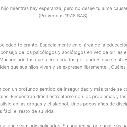
u hijo mientras hay esperanza; pero no desee tu alma causar
(Proverbios 19:18 BAS).
ciedad tolerante. Especialmente en el área de la educación 
 consejo de los psicólogos y sociólogos en vez de oír las 
 Muchos adultos que fueron criados por padres que se atre
ciden que sus hijos vivan y se expresen libremente. ¿Cuáles
en con un profundo sentido de inseguridad y más tarde se c
les. Encuentran difícil enfrentarse con los problemas y las
 alivio en las drogas y el alcohol. Unos pocos años de disci
fácil el resto de su vida.
se que sean indisciplinados. Su apariencia personal, sus h