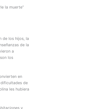
le la muerte”
de los hijos, la
enseñanzas de la
vieron a
 son los
onvierten en
 dificultades de
plina les hubiera
abitaciones y