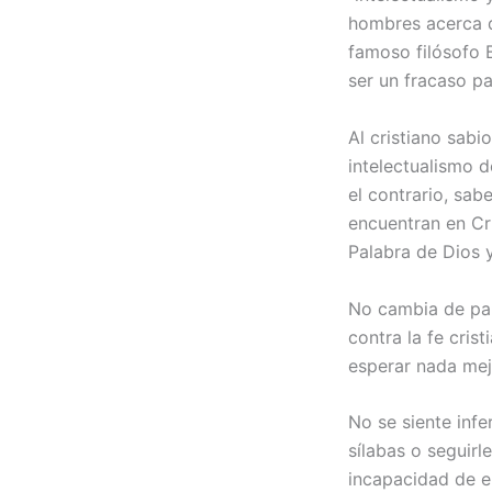
hombres acerca de
famoso filósofo B
ser un fracaso pa
Al cristiano sabi
intelectualismo d
el contrario, sab
encuentran en Cr
Palabra de Dios 
No cambia de par
contra la fe cri
esperar nada mejo
No se siente infe
sílabas o seguir
incapacidad de el