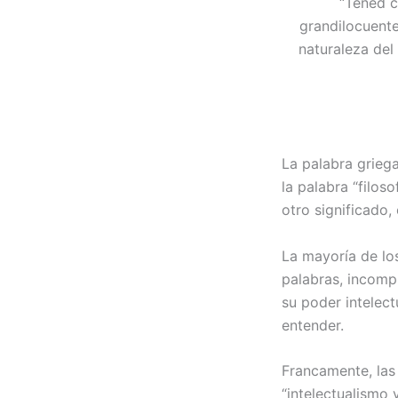
“Tened c
grandilocuente
naturaleza del
La palabra griega
la palabra “filos
otro significado,
La mayoría de lo
palabras, incomp
su poder intelect
entender.
Francamente, las 
“intelectualismo 