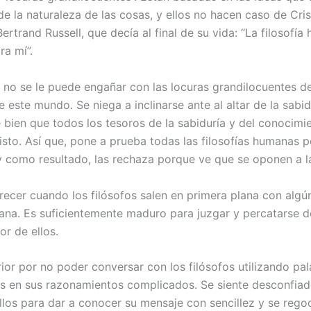
 la naturaleza de las cosas, y ellos no hacen caso de Crist
ertrand Russell, que decía al final de su vida: “La filosofí
ra mí”.
o no se le puede engañar con las locuras grandilocuentes d
e este mundo. Se niega a inclinarse ante al altar de la sabi
e bien que todos los tesoros de la sabiduría y del conocimi
isto. Así que, pone a prueba todas las filosofías humanas p
y como resultado, las rechaza porque ve que se oponen a la
ecer cuando los filósofos salen en primera plana con alg
stiana. Es suficientemente maduro para juzgar y percatarse
r de ellos.
rior por no poder conversar con los filósofos utilizando p
les en sus razonamientos complicados. Se siente desconfiad
los para dar a conocer su mensaje con sencillez y se regoc