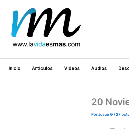
Ir
al
contenido
Inicio
Articulos
Videos
Audios
Des
20 Novi
Por
Josue G
/
27 oct