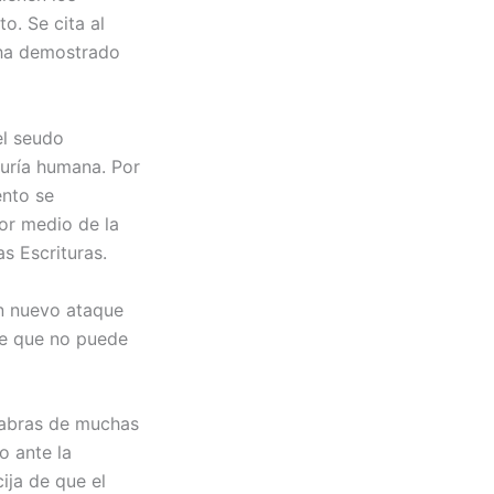
o. Se cita al
a ha demostrado
el seudo
duría humana. Por
ento se
or medio de la
s Escrituras.
ún nuevo ataque
 de que no puede
alabras de muchas
o ante la
ija de que el