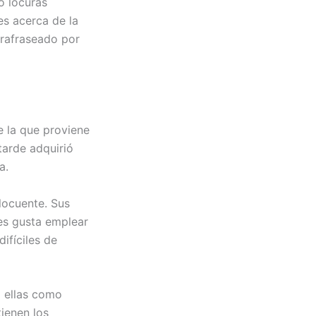
o locuras
es acerca de la
arafraseado por
e la que proviene
 tarde adquirió
a.
locuente. Sus
es gusta emplear
ifíciles de
a ellas como
tienen los