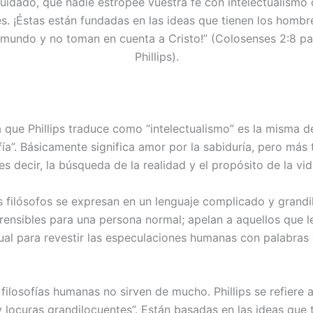
uidado, que nadie estropee vuestra fe con intelectualismo 
s. ¡Éstas están fundadas en las ideas que tienen los hombr
 mundo y no toman en cuenta a Cristo!” (Colosenses 2:8 p
Phillips).
 que Phillips traduce como “intelectualismo” es la misma d
ofía”. Básicamente significa amor por la sabiduría, pero más
 es decir, la búsqueda de la realidad y el propósito de la vid
s filósofos se expresan en un lenguaje complicado y grandi
rensibles para una persona normal; apelan a aquellos que l
ual para revestir las especulaciones humanas con palabras d
filosofías humanas no sirven de mucho. Phillips se refiere 
y locuras grandilocuentes”. Están basadas en las ideas que 