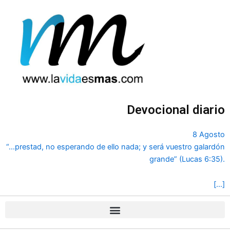
Ir
al
contenido
Devocional diario
8 Agosto
“...prestad, no esperando de ello nada; y será vuestro galardón
grande” (Lucas 6:35).
[…]