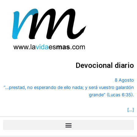
Ir
al
contenido
Devocional diario
8 Agosto
“...prestad, no esperando de ello nada; y será vuestro galardón
grande” (Lucas 6:35).
[…]