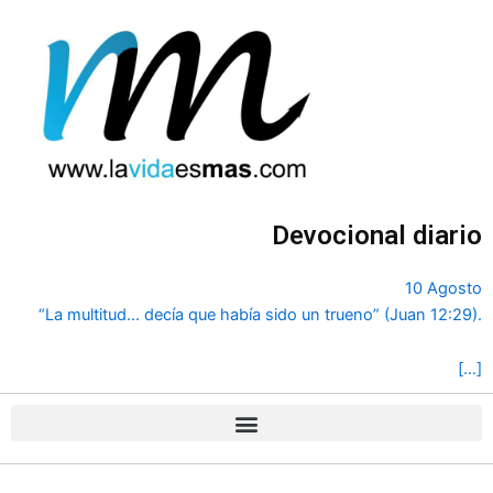
Ir
al
contenido
Devocional diario
10 Agosto
“La multitud... decía que había sido un trueno” (Juan 12:29).
[…]