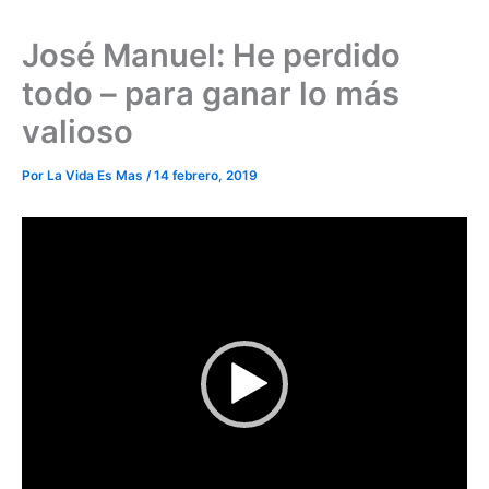
José Manuel: He perdido
todo – para ganar lo más
valioso
Por
La Vida Es Mas
/
14 febrero, 2019
Reproductor
de
vídeo