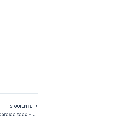
SIGUIENTE
José Manuel: He perdido todo – para ganar lo más valioso