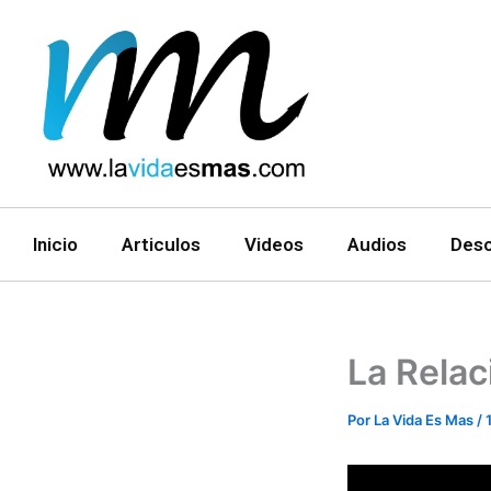
Ir
al
contenido
Inicio
Articulos
Videos
Audios
Des
La Relac
Por
La Vida Es Mas
/