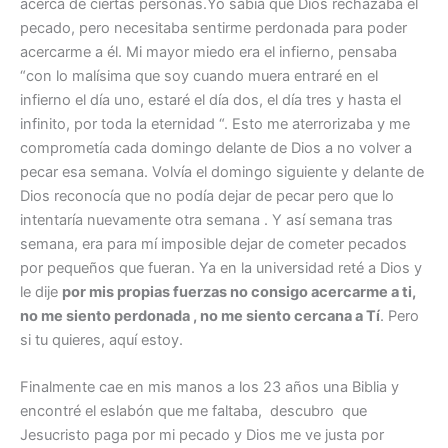
acerca de ciertas personas.Yo sabía que Dios rechazaba el
pecado, pero necesitaba sentirme perdonada para poder
acercarme a él. Mi mayor miedo era el infierno, pensaba
“con lo malísima que soy cuando muera entraré en el
infierno el día uno, estaré el día dos, el día tres y hasta el
infinito, por toda la eternidad “. Esto me aterrorizaba y me
comprometía cada domingo delante de Dios a no volver a
pecar esa semana. Volvía el domingo siguiente y delante de
Dios reconocía que no podía dejar de pecar pero que lo
intentaría nuevamente otra semana . Y así semana tras
semana, era para mí imposible dejar de cometer pecados
por pequeños que fueran. Ya en la universidad reté a Dios y
le dije
por mis propias fuerzas no consigo acercarme a ti,
no me siento perdonada , no me siento cercana a Tí
. Pero
si tu quieres, aquí estoy.
Finalmente cae en mis manos a los 23 años una Biblia y
encontré el eslabón que me faltaba, descubro que
Jesucristo paga por mi pecado y Dios me ve justa por