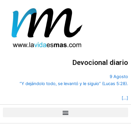
Ir
al
contenido
Devocional diario
9 Agosto
“Y dejándolo todo, se levantó y le siguio” (Lucas 5:28).
[…]