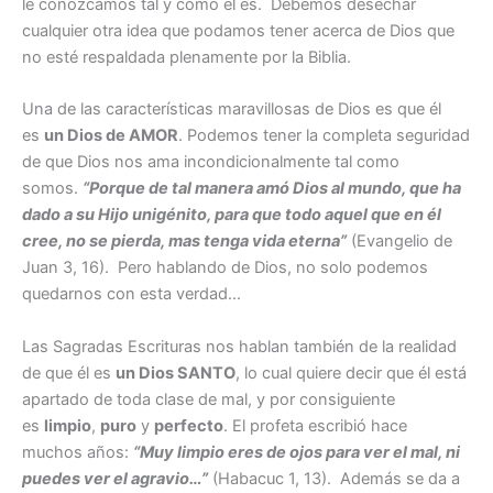
le conozcamos tal y como él es. Debemos desechar
cualquier otra idea que podamos tener acerca de Dios que
no esté respaldada plenamente por la Biblia.
Una de las características maravillosas de Dios es que él
es
un Dios de AMOR
. Podemos tener la completa seguridad
de que Dios nos ama incondicionalmente tal como
somos.
“Porque de tal manera amó Dios al mundo, que ha
dado a su Hijo unigénito, para que todo aquel que en él
cree, no se pierda, mas tenga vida eterna”
(Evangelio de
Juan 3, 16). Pero hablando de Dios, no solo podemos
quedarnos con esta verdad…
Las Sagradas Escrituras nos hablan también de la realidad
de que él es
un Dios SANTO
, lo cual quiere decir que él está
apartado de toda clase de mal, y por consiguiente
es
limpio
,
puro
y
perfecto
. El profeta escribió hace
muchos años:
“
Muy limpio eres de ojos para ver el mal, ni
puedes ver el agravio…”
(Habacuc 1, 13). Además se da a