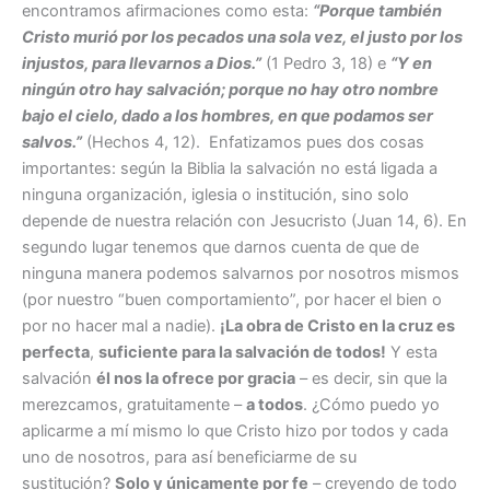
encontramos afirmaciones como esta:
“Porque también
Cristo murió por los pecados una sola vez, el justo por los
injustos, para llevarnos a Dios.”
(1 Pedro 3, 18) e
“Y en
ningún otro hay salvación; porque no hay
otro nombre
bajo el cielo, dado a los hombres, en que podamos ser
salvos.”
(Hechos 4, 12). Enfatizamos pues dos cosas
importantes: según la Biblia la salvación no está ligada a
ninguna organización, iglesia o institución, sino solo
depende de nuestra relación con Jesucristo (Juan 14, 6). En
segundo lugar tenemos que darnos cuenta de que de
ninguna manera podemos salvarnos por nosotros mismos
(por nuestro “buen comportamiento”, por hacer el bien o
por no hacer mal a nadie).
¡La obra de Cristo en la cruz es
perfecta
,
suficiente para la salvación de todos!
Y esta
salvación
él nos la ofrece por gracia
– es decir, sin que la
merezcamos, gratuitamente –
a todos
. ¿Cómo puedo yo
aplicarme a mí mismo lo que Cristo hizo por todos y cada
uno de nosotros, para así beneficiarme de su
sustitución?
Solo y únicamente por fe
– creyendo de todo