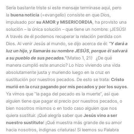
Sería bastante triste si este mensaje terminase aquí, pero
la
buena noticia
(=evangelio) consiste en que Dios,
impulsado por
su AMOR y MISERICORDIA
, ha provisto una
solución – la única solución – que tiene un nombre: ¡JESÚS!
A través de él podemos recuperar la relación perdida con
Dios. Al venir Jesús al mundo, se dijo acerca de él:
“Y dará a
luz un hijo, y llamarás su nombre JESÚS, porque él salvará
a su pueblo de sus pecados.”
(Mateo 1, 21)
¿De qué
manera cumplió este anuncio? Lo hizo viviendo una vida
absolutamente justa y muriendo luego en la cruz en
sustitución por nuestros pecados. De esto se trata:
Cristo
murió en la cruz pagando por mis pecados y por los suyos
.
Ya vimos que “la paga del pecado es la muerte”, así que
alguien tiene que pagar el precio por nuestros pecados, o
bien nosotros mismos o en todo caso alguien que nos
quiera sustituir. ¡Qué alegría saber que
Jesús vino a ser
nuestro sustituto
! ¡Qué muestra más grande de su amor
hacia nosotros, indignas criaturas! Si leemos su Palabra