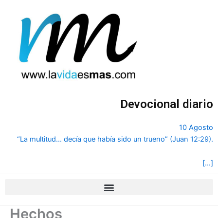
Ir
al
contenido
Devocional diario
10 Agosto
“La multitud... decía que había sido un trueno” (Juan 12:29).
[…]
Hechos