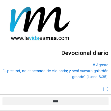
Ir
al
contenido
Devocional diario
8 Agosto
“...prestad, no esperando de ello nada; y será vuestro galardón
grande” (Lucas 6:35).
[…]