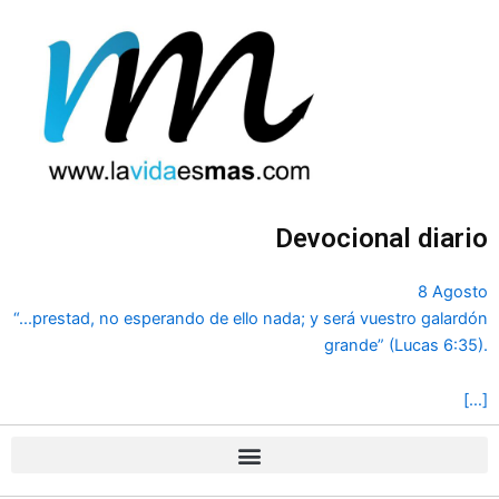
Ir
al
contenido
Devocional diario
8 Agosto
“...prestad, no esperando de ello nada; y será vuestro galardón
grande” (Lucas 6:35).
[…]