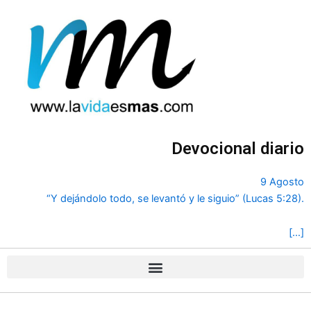
Ir
al
contenido
Devocional diario
9 Agosto
“Y dejándolo todo, se levantó y le siguio” (Lucas 5:28).
[…]