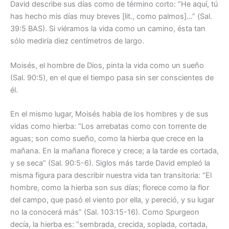
David describe sus días como de término corto: “He aquí, tú
has hecho mis días muy breves [lit., como palmos]…” (Sal.
39:5 BAS). Si viéramos la vida como un camino, ésta tan
sólo mediría diez centímetros de largo.
Moisés, el hombre de Dios, pinta la vida como un sueño
(Sal. 90:5), en el que el tiempo pasa sin ser conscientes de
él.
En el mismo lugar, Moisés habla de los hombres y de sus
vidas como hierba: “Los arrebatas como con torrente de
aguas; son como sueño, como la hierba que crece en la
mañana. En la mañana florece y crece; a la tarde es cortada,
y se seca” (Sal. 90:5-6). Siglos más tarde David empleó la
misma figura para describir nuestra vida tan transitoria: “El
hombre, como la hierba son sus días; florece como la flor
del campo, que pasó el viento por ella, y pereció, y su lugar
no la conocerá más” (Sal. 103:15-16). Como Spurgeon
decía, la hierba es: “sembrada, crecida, soplada, cortada,