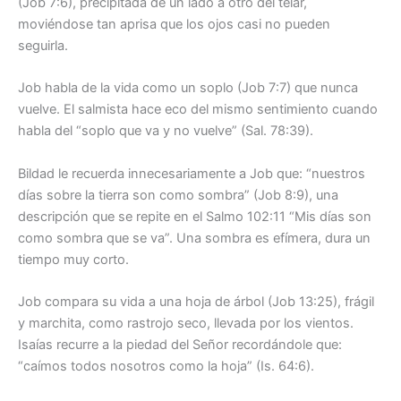
(Job 7:6), precipitada de un lado a otro del telar,
moviéndose tan aprisa que los ojos casi no pueden
seguirla.
Job habla de la vida como un soplo (Job 7:7) que nunca
vuelve. El salmista hace eco del mismo sentimiento cuando
habla del “soplo que va y no vuelve” (Sal. 78:39).
Bildad le recuerda innecesariamente a Job que: “nuestros
días sobre la tierra son como sombra” (Job 8:9), una
descripción que se repite en el Salmo 102:11 “Mis días son
como sombra que se va”. Una sombra es efímera, dura un
tiempo muy corto.
Job compara su vida a una hoja de árbol (Job 13:25), frágil
y marchita, como rastrojo seco, llevada por los vientos.
Isaías recurre a la piedad del Señor recordándole que:
“caímos todos nosotros como la hoja” (Is. 64:6).