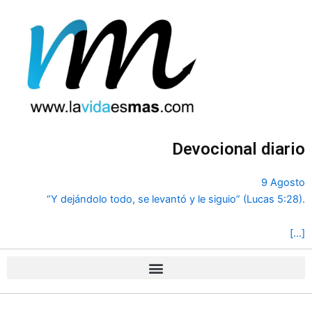
Ir
al
contenido
Devocional diario
9 Agosto
“Y dejándolo todo, se levantó y le siguio” (Lucas 5:28).
[…]