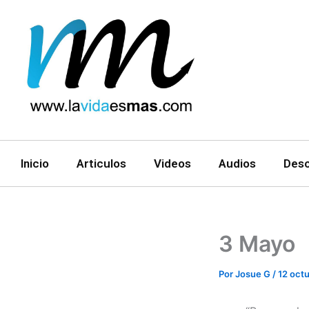
Ir
al
contenido
Inicio
Articulos
Videos
Audios
Des
3 Mayo
Por
Josue G
/
12 oct