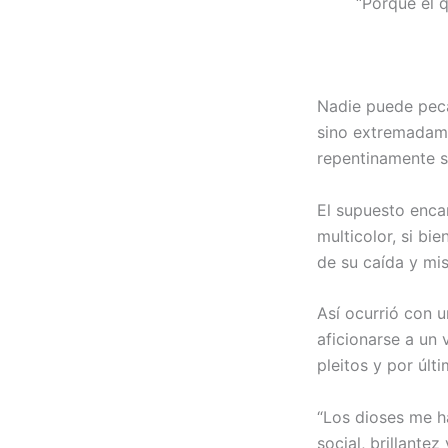
“Porque el q
Nadie puede peca
sino extremadame
repentinamente 
El supuesto enca
multicolor, si bi
de su caída y mis
Así ocurrió con 
aficionarse a un 
pleitos y por últ
“Los dioses me h
social, brillantez