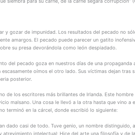
ue siembra para su carne, de la carne segará corrupción” (
r y gozar de impunidad. Los resultados del pecado no sólo
nte amargos. El pecado puede parecer un gatito inofensiv
sobre su presa devorándola como león despiadado.
nto del pecado goza en nuestros días de una propaganda 
en escasamente oímos el otro lado. Sus víctimas dejan tras sí
eria posterior.
uno de los escritores más brillantes de Irlanda. Este hombr
vicio malsano. Una cosa le llevó a la otra hasta que vino a 
imo terminó en la cárcel, donde escribió lo siguiente:
an dado casi de todo. Tuve genio, un nombre distinguido, a
 y atrevimiento intelectual: Hice del arte una filosofía y de la