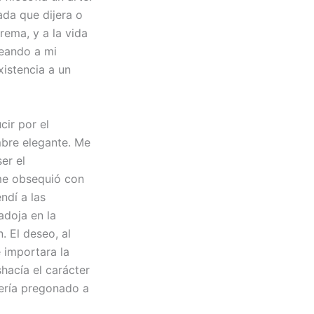
ada que dijera o
rema, y a la vida
reando a mi
xistencia a un
cir por el
mbre elegante. Me
er el
me obsequió con
ndí a las
adoja en la
. El deseo, al
 importara la
hacía el carácter
sería pregonado a