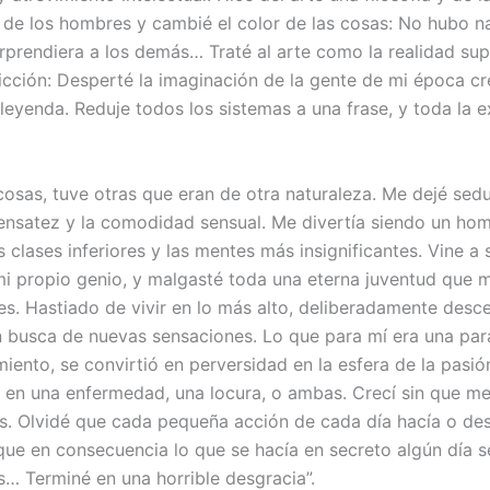
 de los hombres y cambié el color de las cosas: No hubo n
rprendiera a los demás… Traté al arte como la realidad sup
cción: Desperté la imaginación de la gente de mi época c
leyenda. Reduje todos los sistemas a una frase, y toda la e
osas, tuve otras que eran de otra naturaleza. Me dejé sedu
sensatez y la comodidad sensual. Me divertía siendo un ho
s clases inferiores y las mentes más insignificantes. Vine a s
i propio genio, y malgasté toda una eterna juventud que 
es. Hastiado de vivir en lo más alto, deliberadamente desce
 busca de nuevas sensaciones. Lo que para mí era una par
iento, se convirtió en perversidad en la esfera de la pasión
ió en una enfermedad, una locura, o ambas. Crecí sin que me
s. Olvidé que cada pequeña acción de cada día hacía o des
 que en consecuencia lo que se hacía en secreto algún día 
s… Terminé en una horrible desgracia”.