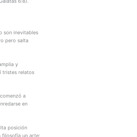
Gálatas 6:8).
 son inevitables
o pero salta
amplia y
 tristes relatos
e comenzó a
enredarse en
lta posición
 filosofía un arte: