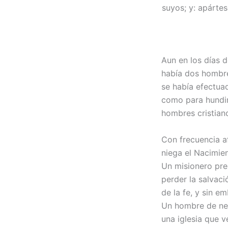
suyos; y: apárte
Aun en los días d
había dos hombre
se había efectuad
como para hundir
hombres cristian
Con frecuencia a
niega el Nacimien
Un misionero pre
perder la salvaci
de la fe, y sin e
Un hombre de neg
una iglesia que 